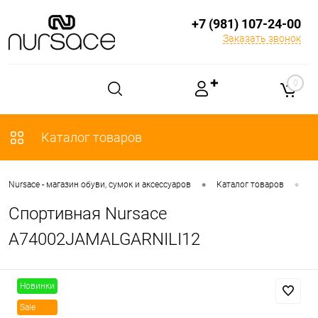
+7 (981) 107-24-00
Заказать звонок
✚
0
Каталог товаров
•
•
Nursace - магазин обуви, сумок и аксессуаров
Каталог товаров
О
Спортивная Nursace
A74002JAMALGARNILI12
Новинки
Sale