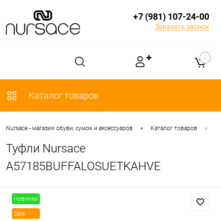
+7 (981) 107-24-00
Заказать звонок
✚
0
Каталог товаров
•
•
Nursace - магазин обуви, сумок и аксессуаров
Каталог товаров
О
Туфли Nursace
A57185BUFFALOSUETKAHVE
Новинки
Sale