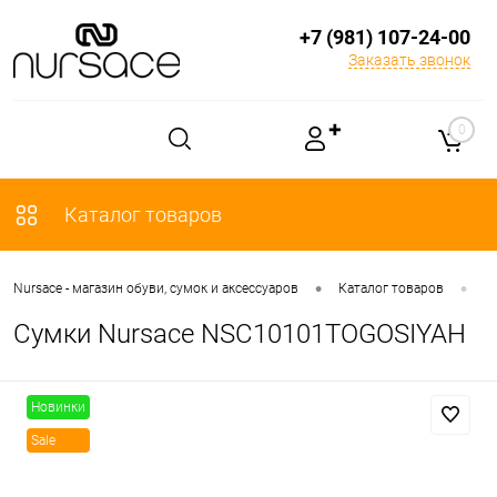
+7 (981) 107-24-00
Заказать звонок
✚
0
Каталог товаров
•
•
Nursace - магазин обуви, сумок и аксессуаров
Каталог товаров
С
Сумки Nursace NSC10101TOGOSIYAH
Новинки
Sale