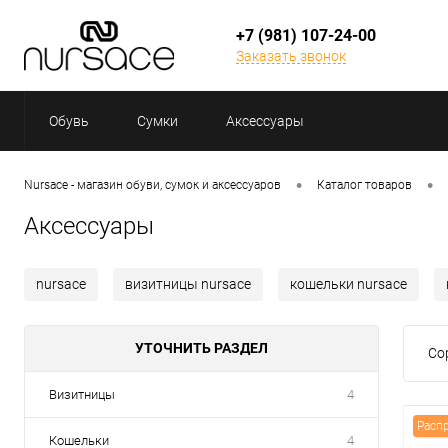
+7 (981) 107-24-00
Заказать звонок
Обувь
Сумки
Аксессуары
•
•
Nursace - магазин обуви, сумок и аксессуаров
Каталог товаров
Аксессуары
nursace
визитницы nursace
кошельки nursace
УТОЧНИТЬ РАЗДЕЛ
Со
Визитницы
4
Расп
Кошельки
4