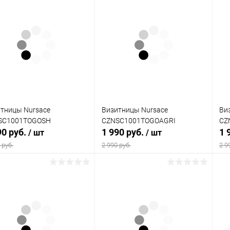
тницы Nursace
Визитницы Nursace
Ви
SC1001TOGOSH
CZNSC1001TOGOAGRI
CZ
90 руб.
1 990 руб.
1 
/ шт
/ шт
 руб.
2 990 руб.
2 9
В корзину
В корзину
упить в 1
Сравнение
Купить в 1
Сравнение
клик
кли
 избранное
В наличии
В избранное
В наличии