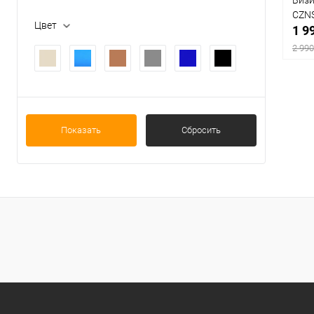
CZN
Цвет
1 9
2 990
К
Показать
Сбросить
клик
В
Цвет