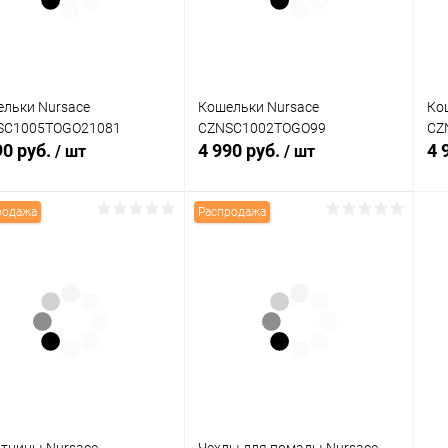
Цвет
Цв
льки Nursace
Кошельки Nursace
Ко
SC1005TOGO21081
CZNSC1002TOGO99
CZ
90 руб.
4 990 руб.
4 
/ шт
/ шт
родажа
Распродажа
В корзину
В корзину
упить в 1
Сравнение
Купить в 1
Сравнение
клик
кли
 избранное
В наличии
В избранное
В наличии
Цвет
Цв
тницы Nursace
Чехлы для помады Nursace