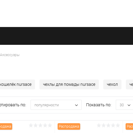
Аксессуары
кошелёк nursace
чехлы для помады nursace
чехол
ч
ртировать по:
Показать по:
популярности
30
родажа
Распродажа
Рас