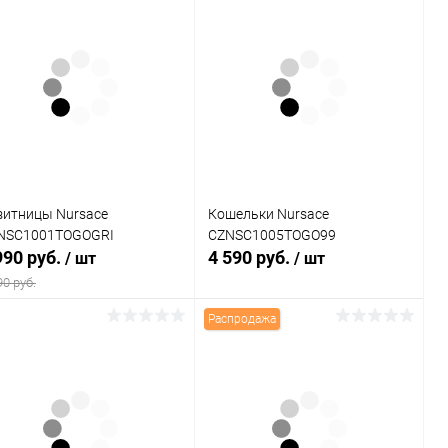
зитницы Nursace
Кошельки Nursace
NSC1001TOGOGRI
CZNSC1005TOGO99
990 руб.
4 590 руб.
/ шт
/ шт
90 руб.
Распродажа
В корзину
В корзину
Купить в 1
Сравнение
Купить в 1
Сравнение
к
клик
В избранное
В наличии
В избранное
В наличии