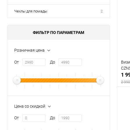
Чехлы для помады
2
ФИЛЬТР ПО ПАРАМЕТРАМ
Розничная цена
От
До
Визи
CZN
1 9
2 990
Цена со скидкой
К
От
До
клик
В