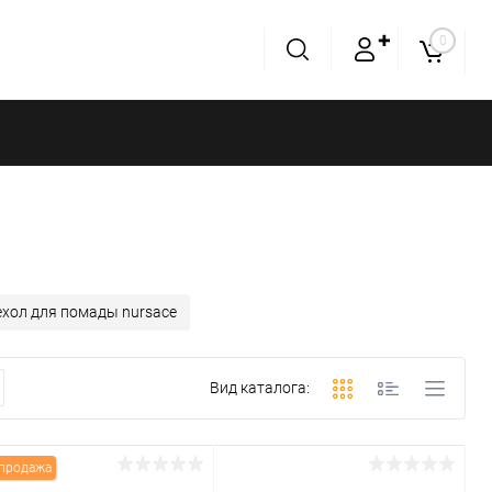
✚
0
ехол для помады nursace
Вид каталога:
продажа