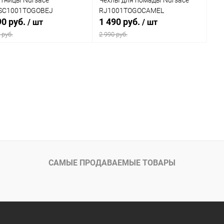
SC1001TOGOBEJ
RJ1001TOGOCAMEL
90 руб.
1 490 руб.
/ шт
/ шт
 руб.
2 990 руб.
В корзину
В корзину
упить в 1
Сравнение
Купить в 1
Сравнение
клик
 избранное
В наличии
В избранное
В наличии
Цвет
САМЫЕ ПРОДАВАЕМЫЕ ТОВАРЫ