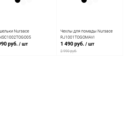
ет
Цвет
шельки Nursace
Чехлы для помады Nursace
NSC1002TOGO05
RJ1001TOGOMAVI
990 руб.
1 490 руб.
/ шт
/ шт
2 990 руб.
В корзину
В корзину
Купить в 1
Сравнение
Купить в 1
Сравнение
к
клик
В избранное
В наличии
В избранное
В наличии
ет
Цвет