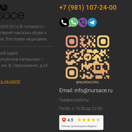
+7 (981) 107-24-00
2005-2014 © nursace.ru -
тернет-магазин обуви и
ов. Все права защищены.
ий адрес:
еспублика Калмыкия, г.
. им. В. Герасименко, д.5А,
ь на карте
Email:
info@nursace.ru
График работы
Пн-Вс: с 10:00 до 22:00