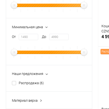
Цвет
Коше
Минимальная цена
CZN
4 5
От
До
Расп
К
Наши предложения
клик
В
Распродажа
(6)
Цвет
Материал верха
Кожа натуральная
(10)
Визи