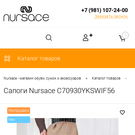
+7 (981) 107-24-00
Заказать звонок
✚
0
Каталог товаров
•
•
Nursace - магазин обуви, сумок и аксессуаров
Каталог товаров
О
Сапоги Nursace C70930YKSWIF56
Распродажа
Mex