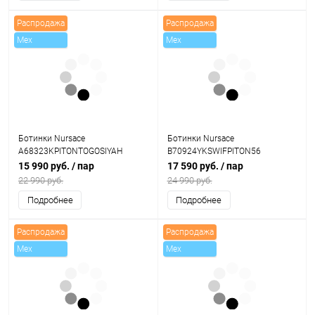
Распродажа
Распродажа
Mex
Mex
Ботинки Nursace
Ботинки Nursace
A68323KPITONTOGOSIYAH
B70924YKSWIFPITON56
15 990 руб.
/ пар
17 590 руб.
/ пар
22 990 руб.
24 990 руб.
Подробнее
Подробнее
Распродажа
Распродажа
Mex
Mex