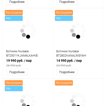
Подробнее
Подробнее
Распродажа
Распродажа
Mex
Mex
Ботинки Nursace
Ботинки Nursace
B72501YKJAMALKAHVE
B72802KANALINSIYAH
19 990 руб.
/ пар
14 990 руб.
/ пар
26 990 руб.
24 990 руб.
Подробнее
Подробнее
Распродажа
Распродажа
Mex