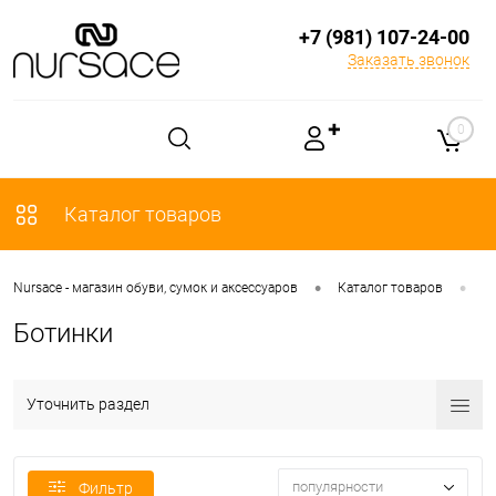
+7 (981) 107-24-00
Заказать звонок
✚
0
Каталог товаров
•
•
Nursace - магазин обуви, сумок и аксессуаров
Каталог товаров
О
Ботинки
Уточнить раздел
популярности
Фильтр