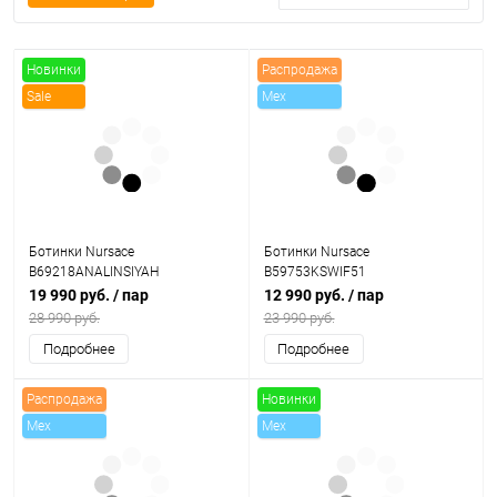
Новинки
Распродажа
Sale
Mex
Ботинки Nursace
Ботинки Nursace
B69218ANALINSIYAH
B59753KSWIF51
19 990 руб.
/ пар
12 990 руб.
/ пар
28 990 руб.
23 990 руб.
Подробнее
Подробнее
Распродажа
Новинки
Mex
Mex
Sale