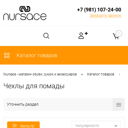
+7 (981) 107-24-00
Заказать звонок
✚
0
Каталог товаров
•
•
Nursace - магазин обуви, сумок и аксессуаров
Каталог товаров
А
Чехлы для помады
Уточнить раздел
популярности
Фильтр