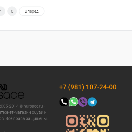
4
6
Вперед
+7 (981) 107-24-00
2005-2014 © nursace.ru -
тернет-магазин обуви и
ов. Все права защищены.