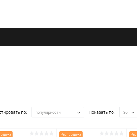
ртировать по:
Показать по:
популярности
30
родажа
Распродажа
Рас