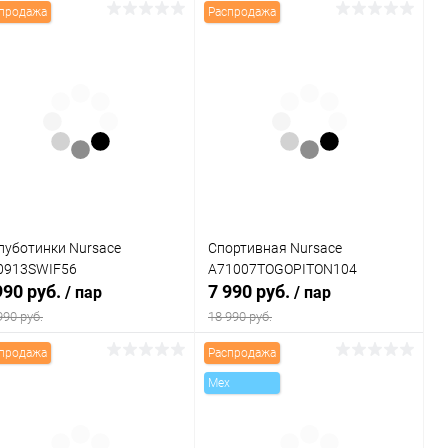
продажа
Распродажа
В корзину
В корзину
Купить в 1
Сравнение
Купить в 1
Сравнение
к
клик
В избранное
В наличии
В избранное
В наличии
ет
Цвет
луботинки Nursace
Спортивная Nursace
0913SWIF56
A71007TOGOPITON104
990 руб.
7 990 руб.
/ пар
/ пар
990 руб.
18 990 руб.
продажа
Распродажа
В корзину
В корзину
Mex
Купить в 1
Сравнение
Купить в 1
Сравнение
к
клик