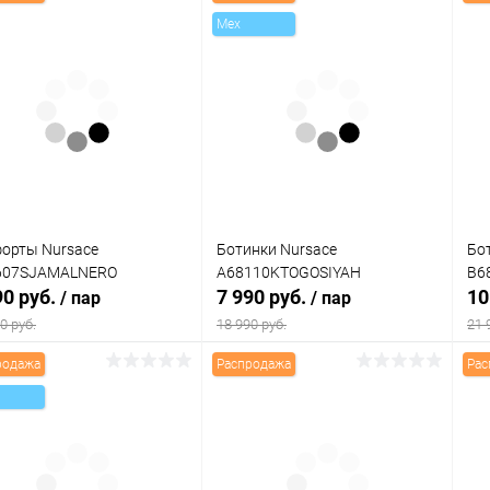
Mex
орты Nursace
Ботинки Nursace
Бо
607SJAMALNERO
A68110KTOGOSIYAH
B6
90 руб.
7 990 руб.
10
/ пар
/ пар
0 руб.
18 990 руб.
21 
родажа
Распродажа
Рас
В корзину
В корзину
упить в 1
Сравнение
Купить в 1
Сравнение
клик
кли