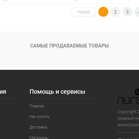
Назад
1
2
3
В корзину
В корзину
упить в 1
Сравнение
Купить в 1
Сравнение
клик
САМЫЕ ПРОДАВАЕМЫЕ ТОВАРЫ
 избранное
В наличии
В избранное
В наличии
Цвет
ер свойство
Размер свойство
ия
Помощь и сервисы
37
40
Главная
Copyright 
Как купить
модный ин
аксессуар
Доставка
Магазины