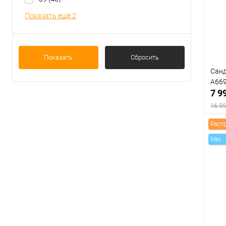
Показать ещё 2
В
Цвет
Показать
Сбросить
Санд
A66
7 9
16 99
Расп
Mex
К
клик
В
Цвет