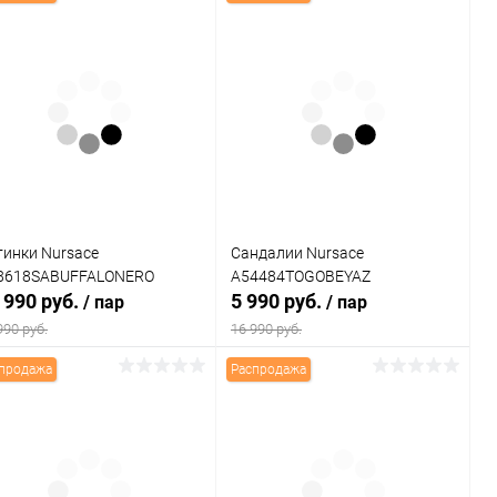
тинки Nursace
Сандалии Nursace
8618SABUFFALONERO
A54484TOGOBEYAZ
 990 руб.
5 990 руб.
/ пар
/ пар
990 руб.
16 990 руб.
продажа
Распродажа
В корзину
В корзину
Купить в 1
Сравнение
Купить в 1
Сравнение
к
клик