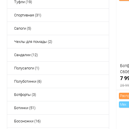
Туфли (19)
Спортивная (31)
Сапоги (5)
Чехлы для помады (2)
Сандалии (12)
Ботф
Полусапоги (1)
C60
7 9
Полуботинки (6)
25 99
Ботфорты (3)
Расп
Mex
Ботинки (51)
К
Босоножки (16)
клик