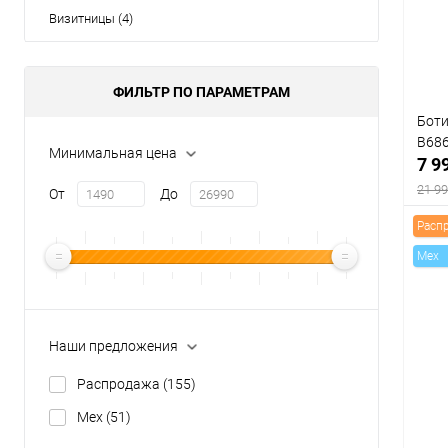
В
Визитницы (4)
Цвет
ФИЛЬТР ПО ПАРАМЕТРАМ
Боти
Разм
B68
Минимальная цена
7 9
35
21 99
От
До
Расп
Mex
К
клик
Наши предложения
В
Распродажа
(155)
Цвет
Mex
(51)