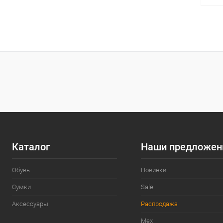
К
клик
В
Цвет
Разм
Каталог
Наши предложен
36
Обувь
Новинки
Сумки
Sale
Аксессуары
Распродажа
Мех