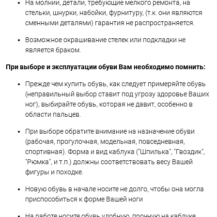
На молнии, детали, требующие мелкого ремонта, на
стельки, шнурки, набойки, фурнитуру, (т.к. они являются
сменными деталями) гарантия не распространяется.
Возможное окрашивание стелек или подкладки не
является браком.
При выборе и эксплуатации обуви Вам необходимо помнить:
Прежде чем купить обувь, как следует примеряйте обувь
(неправильный выбор ставит под угрозу здоровье Ваших
ног), выбирайте обувь, которая не давит, особенно в
области пальцев.
При выборе обратите внимание на назначение обуви
(рабочая, прогулочная, модельная, повседневная,
спортивная). Форма и вид каблука ("Шпилька", "Гвоздик",
"Рюмка", и т.п.) должны соответствовать весу Вашей
фигуры и походке.
Новую обувь в начале носите не долго, чтобы она могла
приспособиться к форме Вашей ноги
На работе носите обувь удобную, прочную на каблуке