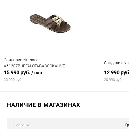
Купить в 1 клик
Сравнение
Купить в 1
В избранное
В наличии
В избранн
Цвет
Цвет
Размер свойство
Размер свойс
Сандалии Nursace
Сандалии Nu
A61307BUFFALOTABACCOKAHVE
35
36
37
38
39
35
15 990 руб.
12 990 ру
/ пар
40
40
20 990 руб.
20 990 руб.
В корзину
НАЛИЧИЕ В МАГАЗИНАХ
Купить в 1 клик
Сравнение
Купить в 1
В избранное
В наличии
В избранн
Название
Г