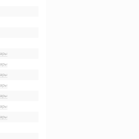
вары
вары
вары
вары
вары
вары
вары