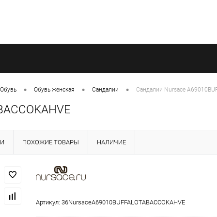
•
•
•
Обувь
Обувь женская
Сандалии
Сандалии Nursace A69010B
ABACCOKAHVE
КИ
ПОХОЖИЕ ТОВАРЫ
НАЛИЧИЕ
Артикул:
36NursaceA69010BUFFALOTABACCOKAHVE