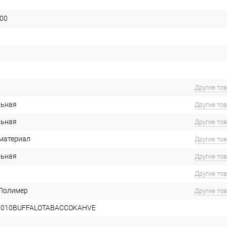
00
Другие то
льная
Другие то
льная
Другие то
материал
Другие то
льная
Другие то
Другие то
 Полимер
Другие то
9010BUFFALOTABACCOKAHVE