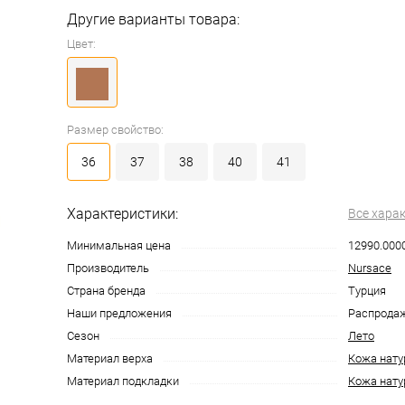
Другие варианты товара:
Цвет:
Размер свойство:
36
37
38
40
41
Характеристики:
Все хара
Минимальная цена
12990.000
Производитель
Nursace
Страна бренда
Турция
Наши предложения
Распрода
Сезон
Лето
Материал верха
Кожа нату
Материал подкладки
Кожа нату