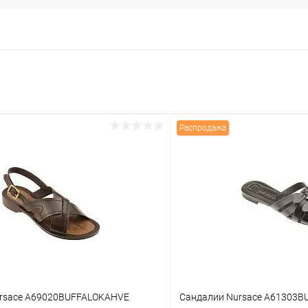
Распродажа
rsace A69020BUFFALOKAHVE
Сандалии Nursace A61303