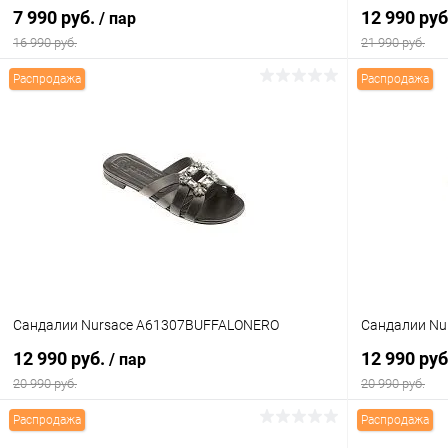
7 990 руб.
12 990 ру
/ пар
16 990 руб.
21 990 руб.
Распродажа
Распродажа
В корзину
Купить в 1 клик
Сравнение
Купить в 1
В избранное
В наличии
В избранн
Цвет
Цвет
Размер свойство
Размер свойс
Сандалии Nursace A61307BUFFALONERO
Сандалии Nu
36
37
38
39
37
12 990 руб.
12 990 ру
/ пар
20 990 руб.
20 990 руб.
Распродажа
Распродажа
В корзину