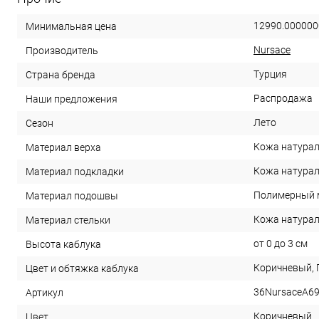
12990.000000
Минимальная цена
Nursace
Производитель
Турция
Страна бренда
Распродажа
Наши предложения
Лето
Сезон
Кожа натура
Материал верха
Кожа натура
Материал подкладки
Полимерный 
Материал подошвы
Кожа натура
Материал стельки
от 0 до 3 см
Высота каблука
Коричневый,
Цвет и обтяжка каблука
36NursaceA6
Артикул
Коричневый
Цвет