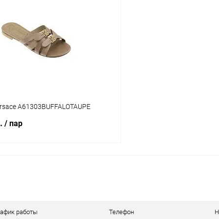
 клик
Сравнение
Купить в 1 клик
ое
В наличии
В избранное
Цвет
тво
Размер свойство
rsace A61303BUFFALOTAUPE
36
37
38
39
36
40
41
б.
/ пар
В корзину
 клик
Сравнение
ое
В наличии
рафик работы
Телефон
Н