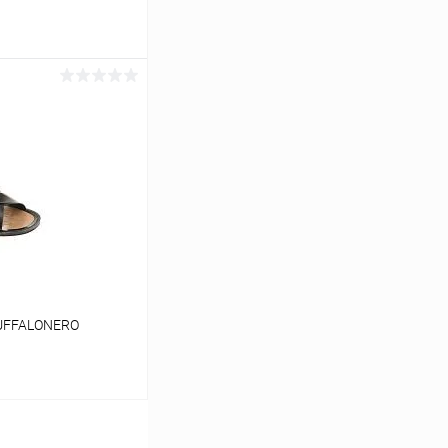
ину
Сравнение
В наличии
BUFFALONERO
39
40
ину