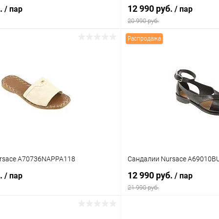
б.
12 990 руб.
/ пар
/ пар
20 990 руб.
Распродажа
В корзину
В корз
 клик
Сравнение
Купить в 1 клик
ое
В наличии
В избранное
Цвет
тво
Размер свойство
rsace A70736NAPPA118
Сандалии Nursace A69010
39
40
41
36
37
38
б.
12 990 руб.
/ пар
/ пар
21 990 руб.
В корзину
В корз