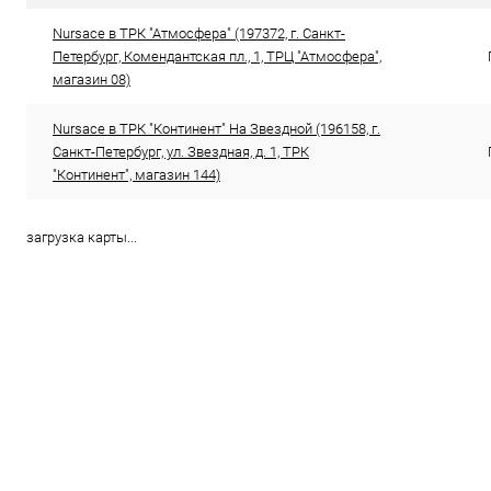
Цвет
Цвет
Nursace в ТРК "Атмосфера" (197372, г. Санкт-
Петербург, Комендантская пл., 1, ТРЦ "Атмосфера",
магазин 08)
Размер свойство
Размер свойс
Nursace в ТРК "Континент" На Звездной (196158, г.
35
36
37
38
39
35
Санкт-Петербург, ул. Звездная, д. 1, ТРК
"Континент", магазин 144)
загрузка карты...