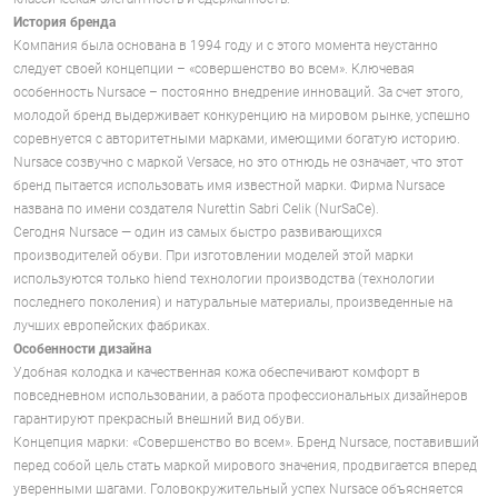
История бренда
Компания была основана в 1994 году и с этого момента неустанно
следует своей концепции – «совершенство во всем». Ключевая
особенность Nursace – постоянно внедрение инноваций. За счет этого,
молодой бренд выдерживает конкуренцию на мировом рынке, успешно
соревнуется с авторитетными марками, имеющими богатую историю.
Nursace созвучно с маркой Versace, но это отнюдь не означает, что этот
бренд пытается использовать имя известной марки. Фирма Nursace
названа по имени создателя Nurettin Sabri Celik (NurSaCe).
Сегодня Nursace — один из самых быстро развивающихся
производителей обуви. При изготовлении моделей этой марки
используются только hi­end технологии производства (технологии
последнего поколения) и натуральные материалы, произведенные на
лучших европейских фабриках.
Особенности дизайна
Удобная колодка и качественная кожа обеспечивают комфорт в
повседневном использовании, а работа профессиональных дизайнеров
гарантируют прекрасный внешний вид обуви.
Концепция марки: «Совершенство во всем». Бренд Nursace, поставивший
перед собой цель стать маркой мирового значения, продвигается вперед
уверенными шагами. Головокружительный успех Nursace объясняется