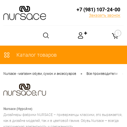
+7 (981) 107-24-00
Заказать звонок
✚
0
Каталог товаров
•
•
Nursace - магазин обуви, сумок и аксессуаров
Все производители
Nursace (НурсАче)
Дизайнеры фабрики NURSACE – приверженцы классики, это выражается,
как в дизайне моделей, так и в цветовой гамме. Обувь Nursace — всегда
классическая элегантность и сдержанность.