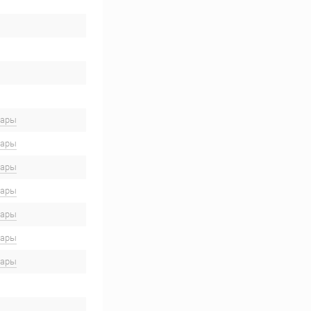
вары
вары
вары
вары
вары
вары
вары