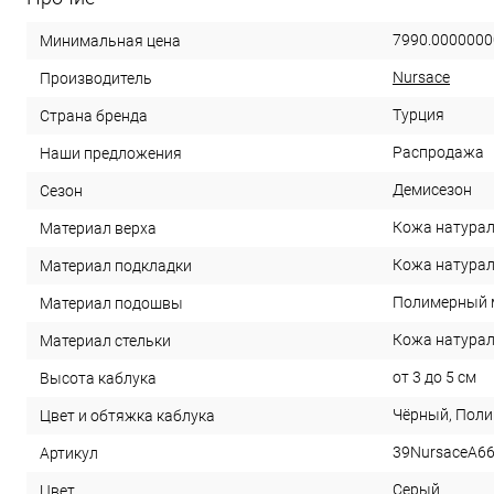
7990.0000000
Минимальная цена
Nursace
Производитель
Турция
Страна бренда
Распродажа
Наши предложения
Демисезон
Сезон
Кожа натура
Материал верха
Кожа натура
Материал подкладки
Полимерный 
Материал подошвы
Кожа натура
Материал стельки
от 3 до 5 см
Высота каблука
Чёрный, Пол
Цвет и обтяжка каблука
39NursaceA6
Артикул
Серый
Цвет