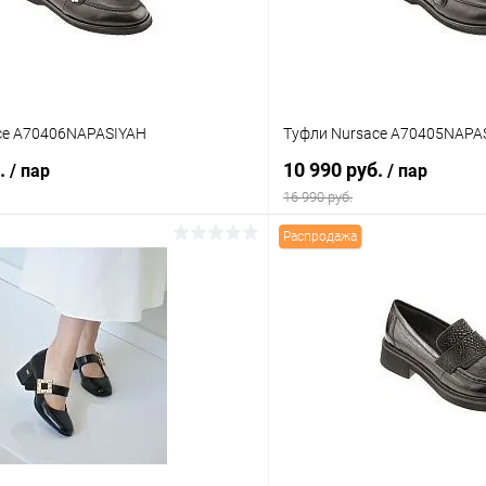
ce A70406NAPASIYAH
Туфли Nursace A70405NAPA
б.
10 990 руб.
/ пар
/ пар
16 990 руб.
Распродажа
В корзину
В корз
 клик
Сравнение
Купить в 1 клик
ое
В наличии
В избранное
Цвет
тво
Размер свойство