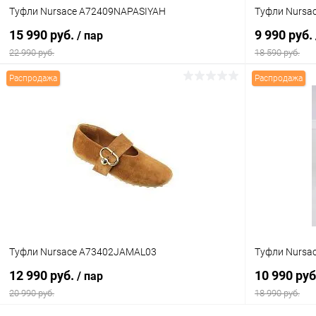
Туфли Nursace A72409NAPASIYAH
Туфли Nursa
37
38
36
15 990 руб.
9 990 руб.
/ пар
22 990 руб.
18 590 руб.
Распродажа
Распродажа
В корзину
Купить в 1 клик
Сравнение
Купить в 1
В избранное
В наличии
В избранн
Цвет
Цвет
Размер свойство
Размер свойс
Туфли Nursace A73402JAMAL03
Туфли Nursa
36
38
38
12 990 руб.
10 990 ру
/ пар
20 990 руб.
18 990 руб.