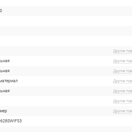
0
Другие то
льная
Другие то
льная
Другие то
материал
Другие то
льная
Другие то
Другие то
имер
Другие то
6628SWIF53