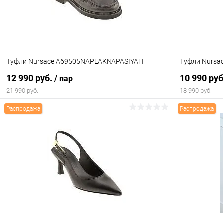
Туфли Nursace A69505NAPLAKNAPASIYAH
Туфли Nursa
12 990 руб.
10 990 ру
/ пар
21 990 руб.
18 990 руб.
Распродажа
Распродажа
В корзину
Купить в 1 клик
Сравнение
Купить в 1
В избранное
В наличии
В избранн
Цвет
Цвет
Размер свойство
Размер свойс