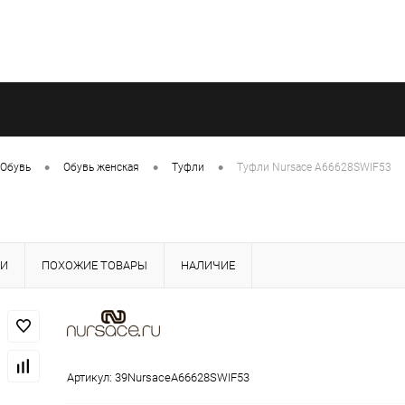
•
•
•
Обувь
Обувь женская
Туфли
Туфли Nursace A66628SWIF53
КИ
ПОХОЖИЕ ТОВАРЫ
НАЛИЧИЕ
Артикул:
39NursaceA66628SWIF53