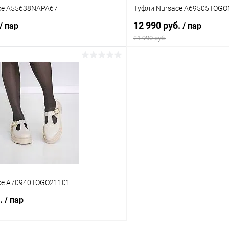
ce A55638NAPA67
Туфли Nursace A69505TOG
39
12 990 руб.
/ пар
/ пар
21 990 руб.
В корзину
В корз
 клик
Сравнение
Купить в 1 клик
ое
В наличии
В избранное
Цвет
тво
Размер свойство
ce A70940TOGO21101
36
37
38
б.
/ пар