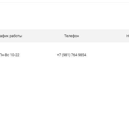
В корзину
 клик
Сравнение
ое
В наличии
рафик работы
Телефон
Н
Пн-Вс 10-22
+7 (981) 764 9854
тво
38
39