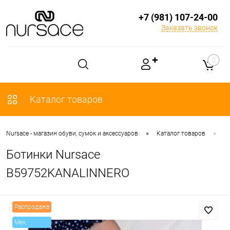
+7 (981) 107-24-00
Заказать звонок
✚
0
Каталог товаров
•
•
Nursace - магазин обуви, сумок и аксессуаров
Каталог товаров
О
Ботинки Nursace
B59752KANALINNERO
Распродажа
Mex