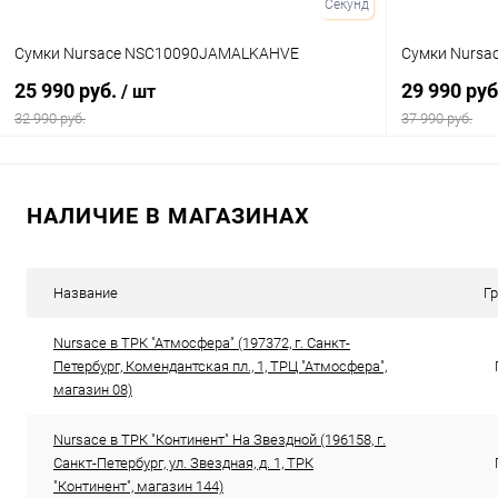
Секунд
Сумки Nursace NSC10090JAMALKAHVE
Сумки Nurs
25 990 руб.
29 990 ру
/ шт
32 990 руб.
37 990 руб.
В корзину
НАЛИЧИЕ В МАГАЗИНАХ
Купить в 1 клик
Сравнение
Купить в 1
В избранное
В наличии
В избранн
Название
Г
Цвет
Цвет
Nursace в ТРК "Атмосфера" (197372, г. Санкт-
Петербург, Комендантская пл., 1, ТРЦ "Атмосфера",
магазин 08)
Nursace в ТРК "Континент" На Звездной (196158, г.
Санкт-Петербург, ул. Звездная, д. 1, ТРК
"Континент", магазин 144)