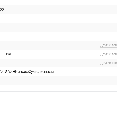
00
Другие то
альная
Другие то
Другие то
ALSIYAHNursaceСумкаженская