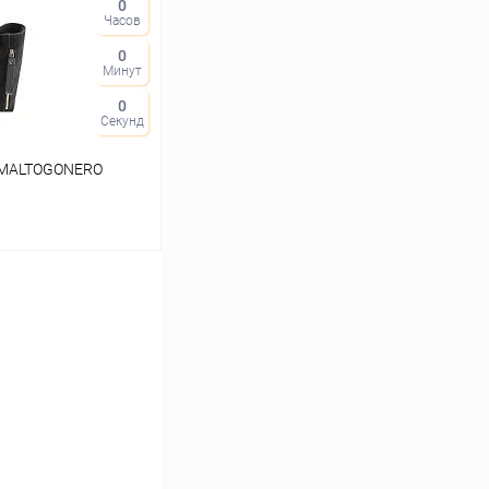
0
В наличии
Часов
0
Минут
0
Секунд
AMALTOGONERO
ину
Сравнение
В наличии