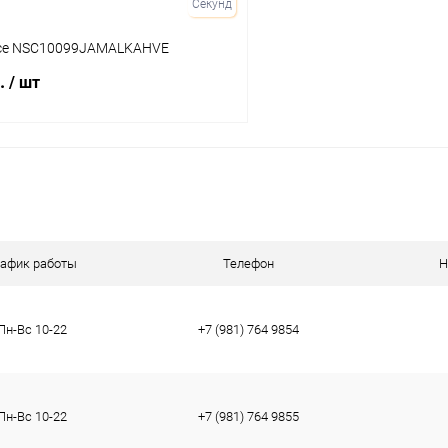
Секунд
ace NSC10099JAMALKAHVE
б.
/ шт
В корзину
 клик
Сравнение
ое
В наличии
рафик работы
Телефон
Н
Пн-Вс 10-22
+7 (981) 764 9854
Пн-Вс 10-22
+7 (981) 764 9855