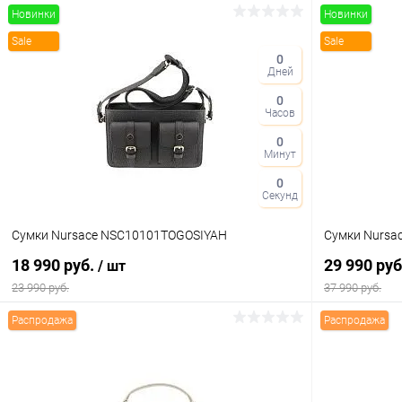
Новинки
Новинки
Sale
Sale
0
Дней
0
Часов
0
Минут
0
Секунд
Сумки Nursace NSC10101TOGOSIYAH
Сумки Nursa
18 990 руб.
29 990 ру
/ шт
23 990 руб.
37 990 руб.
Распродажа
Распродажа
В корзину
Купить в 1 клик
Сравнение
Купить в 1