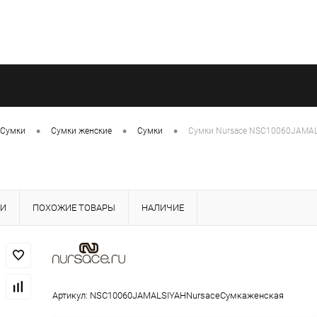
•
•
•
Сумки
Сумки женские
Сумки
Сумки Nursace NSC10060JAMA
КИ
ПОХОЖИЕ ТОВАРЫ
НАЛИЧИЕ
Артикул:
NSC10060JAMALSIYAHNursaceСумкаженская