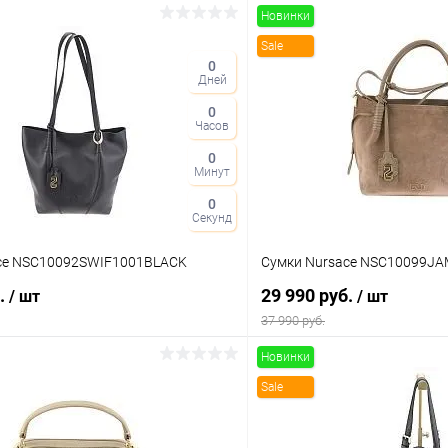
Новинки
Sale
0
Дней
0
Часов
0
Минут
0
Секунд
ce NSC10092SWIF1001BLACK
Сумки Nursace NSC10099J
б.
29 990 руб.
/ шт
/ шт
37 990 руб.
Новинки
В корзину
В корз
Sale
 клик
Сравнение
Купить в 1 клик