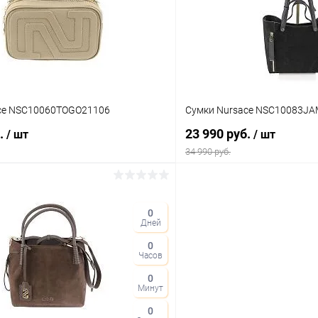
ое
В наличии
В избранное
Цвет
ce NSC10060TOGO21106
Сумки Nursace NSC10083J
б.
23 990 руб.
/ шт
/ шт
34 990 руб.
В корзину
В корз
0
Дней
 клик
Сравнение
Купить в 1 клик
0
ое
В наличии
В избранное
Часов
Цвет
0
Минут
0