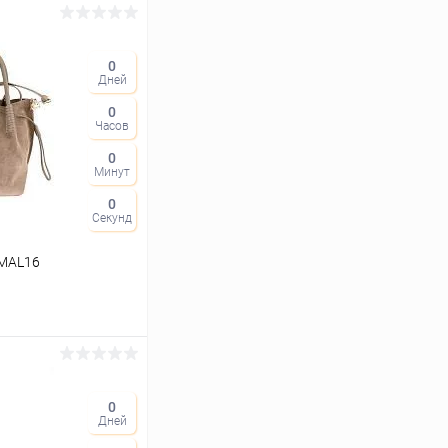
0
Дней
0
Часов
0
Минут
0
Секунд
AMAL16
ину
0
Дней
Сравнение