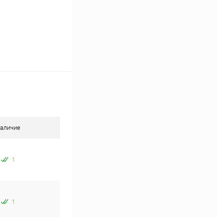
аличие
1
1