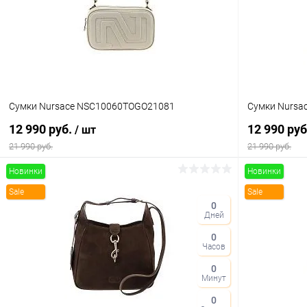
В избранное
В наличии
В избранн
Цвет
Цвет
Сумки Nursace NSC10060TOGO21081
Сумки Nursa
12 990 руб.
12 990 ру
/ шт
21 990 руб.
21 990 руб.
Новинки
Новинки
В корзину
Sale
Sale
0
Дней
Купить в 1 клик
Сравнение
Купить в 1
0
В избранное
В наличии
В избранн
Часов
Цвет
Цвет
0
Минут
0