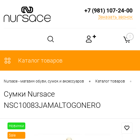
+7 (981) 107-24-00
Заказать звонок
✚
0
Каталог товаров
•
•
Nursace - магазин обуви, сумок и аксессуаров
Каталог товаров
С
Сумки Nursace
NSC10083JAMALTOGONERO
Новинки
Sale