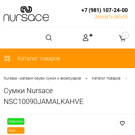
+7 (981) 107-24-00
Заказать звонок
✚
0
Каталог товаров
•
•
Nursace - магазин обуви, сумок и аксессуаров
Каталог товаров
С
Сумки Nursace
NSC10090JAMALKAHVE
Новинки
Sale